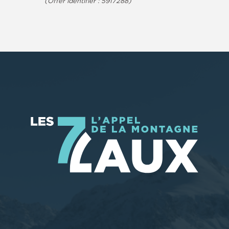
(Offer identifier :
5917288
)