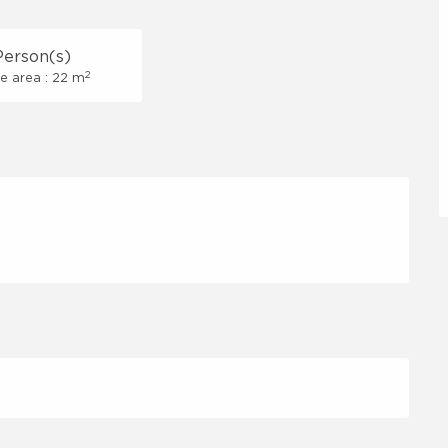
Person(s)
2
e area : 22 m