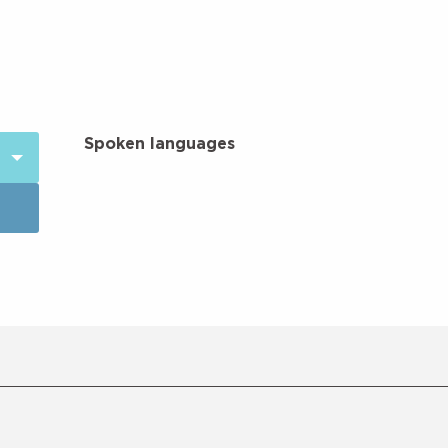
Spoken languages
Spoken languages