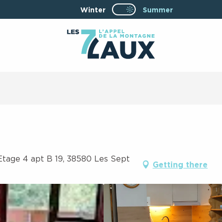
Winter
Page D’accueil Actuel
Summer
Page D’accueil Actuelle Été : Passe
Etage 4 apt B 19, 38580 Les Sept
Getting there