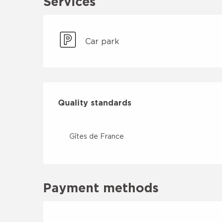
Services
Car park
Services offered
Quality standards
Quality standards
Gîtes de France
Payment methods