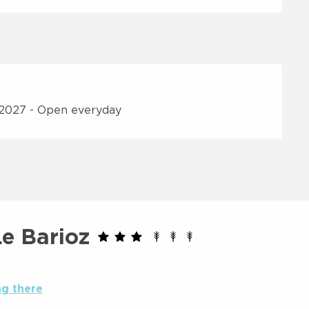
 2027 - Open everyday
Le Barioz
ng there