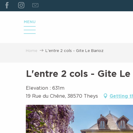
ALLER
AU
CONTENU
MENU
PRINCIPAL
Home
L'entre 2 cols - Gite Le Barioz
L'entre 2 cols - Gite Le
Elevation : 631m
19 Rue du Chêne, 38570 Theys
Getting t