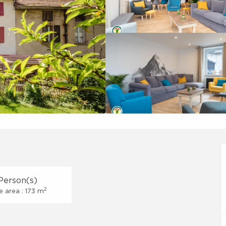
Person(s)
2
e area : 173 m