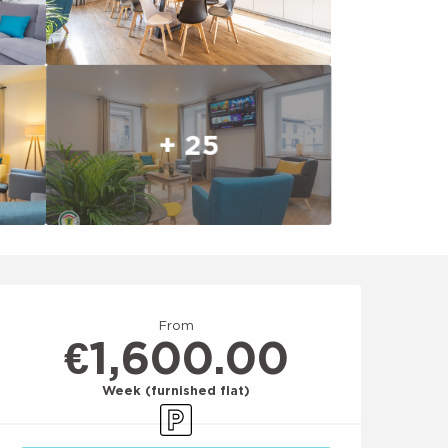
+ 25
Opening hours & conta
From
€1,600.00
Week (furnished flat)
Car park