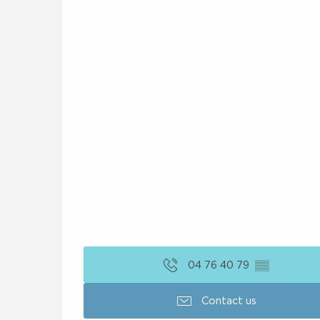
04 76 40 79
▒▒
Contact us