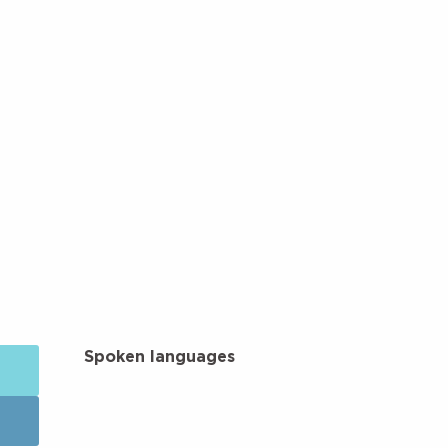
Spoken languages
Spoken languages