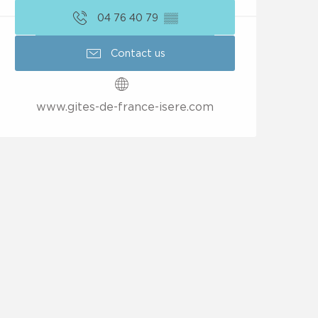
04 76 40 79
▒▒
Contact us
www.gites-de-france-isere.com