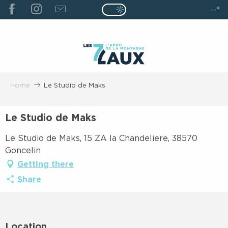
ALLER
--°
Page D’accueil Actuelle É
Page D’accueil Actuelle Été : Passe
AU
CONTENU
PRINCIPAL
Home
Le Studio de Maks
Le Studio de Maks
Le Studio de Maks, 15 ZA la Chandeliere, 38570
Goncelin
Getting there
Share
Location