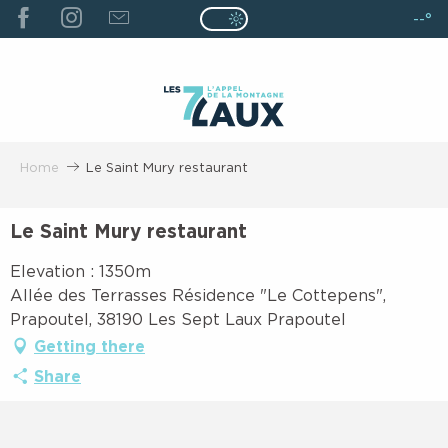
ALLER
--°
Page D’accueil Actuelle É
Page D’accueil Actuelle Été : Passe
AU
CONTENU
PRINCIPAL
Home
Le Saint Mury restaurant
Le Saint Mury restaurant
Elevation : 1350m
Allée des Terrasses Résidence "Le Cottepens",
Prapoutel, 38190 Les Sept Laux Prapoutel
Getting there
Share