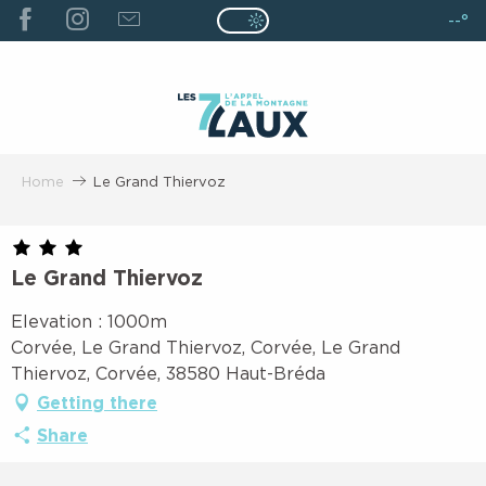
ALLER
--°
Page D’accueil Actuelle É
Page D’accueil Actuelle Été : Passe
AU
CONTENU
PRINCIPAL
Home
Le Grand Thiervoz
Le Grand Thiervoz
Elevation : 1000m
Corvée, Le Grand Thiervoz, Corvée, Le Grand
Thiervoz, Corvée, 38580 Haut-Bréda
Getting there
Share