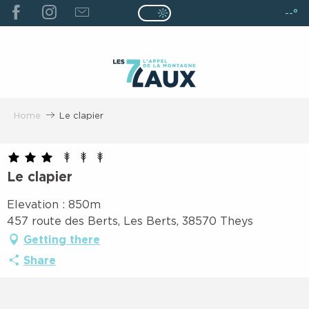
ALLER
--°
Page D’accueil Actuelle É
Page D’accueil Actuelle Été : Passe
AU
CONTENU
PRINCIPAL
Home
Le clapier
Le clapier
Elevation : 850m
457 route des Berts, Les Berts, 38570 Theys
Getting there
Share