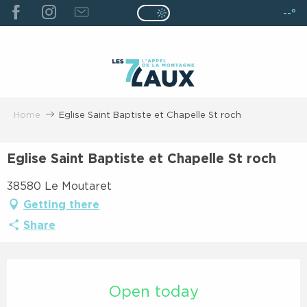
ALLER
--°
Page D’accueil Actuelle É
Page D’accueil Actuelle Été : Passe
AU
CONTENU
PRINCIPAL
Home
Eglise Saint Baptiste et Chapelle St roch
Eglise Saint Baptiste et Chapelle St roch
38580 Le Moutaret
Getting there
Share
Opening hours & contact details
Open today