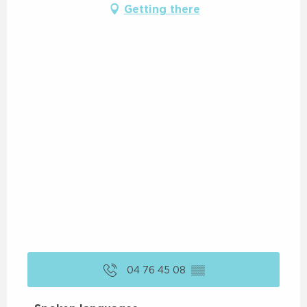
Getting there
04 76 45 08
▒▒