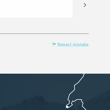
Haut-Bréda
Report mistake