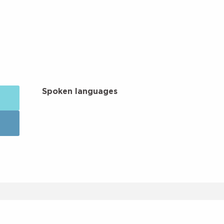
Spoken languages
Spoken languages