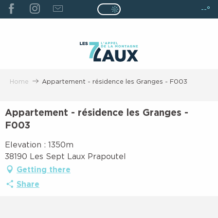
ALLER
--°
Page D’accueil Actuelle É
Page D’accueil Actuelle Été : Passe
AU
CONTENU
PRINCIPAL
Home
Appartement - résidence les Granges - F003
Appartement - résidence les Granges -
F003
Elevation : 1350m
38190 Les Sept Laux Prapoutel
Getting there
Share