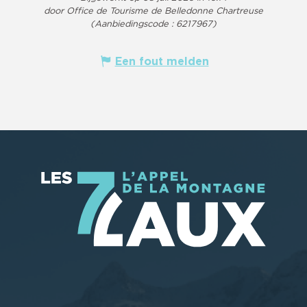
door Office de Tourisme de Belledonne Chartreuse
(Aanbiedingscode :
6217967
)
Een fout melden