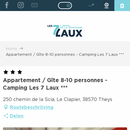
ALLER
--°
Page D’accueil Actuelle É
Page D’accueil Actuelle Été : Passe
AU
CONTENU
PRINCIPAL
Home
Appartement / Gîte 8-10 personnes - Camping Les 7 Laux ***
Appartement / Gîte 8-10 personnes -
Camping Les 7 Laux ***
250 chemin de la Scia, Le Clapier, 38570 Theys
Routebeschrijving
Delen