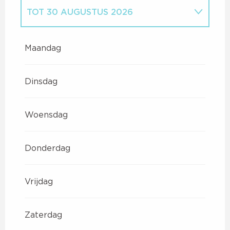
TOT
30 AUGUSTUS 2026
VANAF
30 APRIL 2026
TOT
3 JULI
2026
Maandag
VANAF
31 AUGUSTUS 2026
TOT
27
SEPTEMBER 2026
Dinsdag
VANAF
18 DECEMBER 2026
TOT
3
JANUARI 2027
Woensdag
VANAF
29 JANUARI 2027
TOT
7
MAART 2027
Donderdag
Vrijdag
Zaterdag