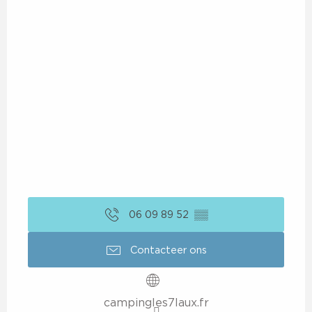
06 09 89 52
▒▒
Contacteer ons
campingles7laux.fr