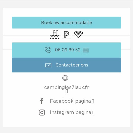
Openingstijden en contactgegevens
Boek uw accommodatie
Zwembad
Parkeerplaats
Wifi
06 09 89 52
▒▒
Contacteer ons
campingles7laux.fr
Facebook pagina
Instagram pagina