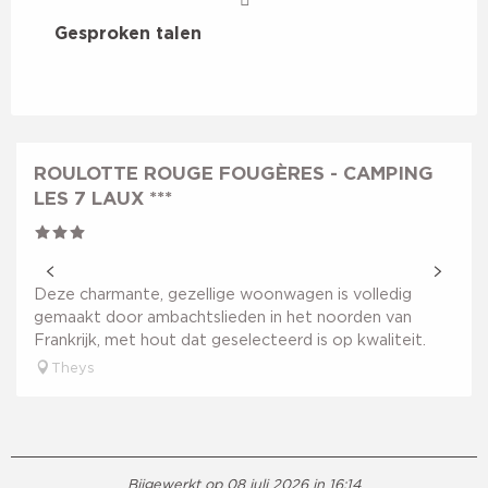
Gesproken talen
Gesproken talen
ROULOTTE ROUGE FOUGÈRES - CAMPING
LES 7 LAUX ***
Deze charmante, gezellige woonwagen is volledig
gemaakt door ambachtslieden in het noorden van
Frankrijk, met hout dat geselecteerd is op kwaliteit.
Theys
Bijgewerkt op 08 juli 2026 in 16:14