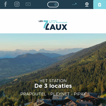
ALLER
--°
Page D’accueil Actuelle É
Page D’accueil Actuelle Été : Passe
AU
CONTENU
PRINCIPAL
HET STATION
De 3 locaties
PRAPOUTEL - PLEYNET - PIPAY