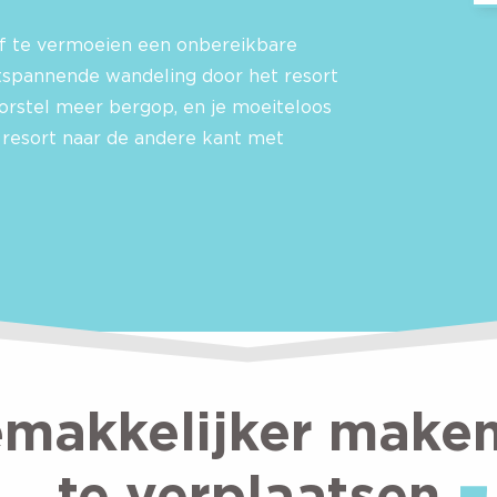
lf te vermoeien een onbereikbare
spannende wandeling door het resort
rstel meer bergop, en je moeiteloos
 resort naar de andere kant met
emakkelijker maken
te verplaatsen