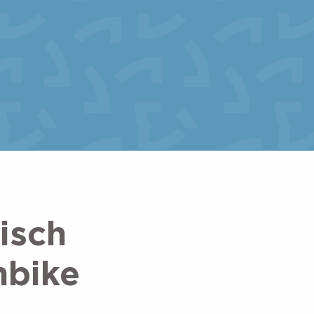
isch
nbike