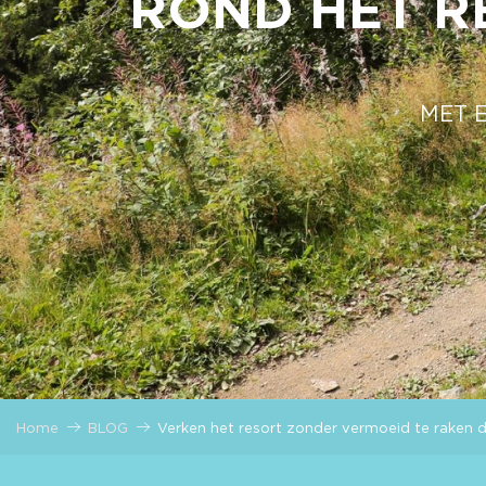
ROND HET R
MET 
Home
BLOG
Verken het resort zonder vermoeid te raken 