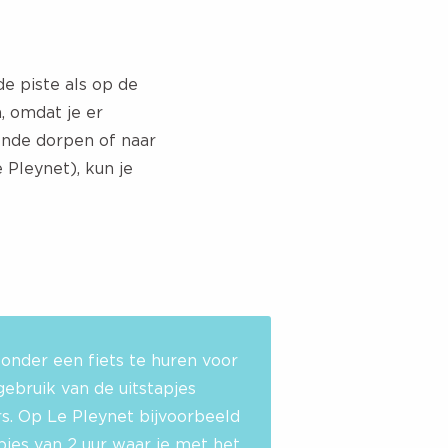
e piste als op de
, omdat je er
ende dorpen of naar
 Pleynet), kun je
zonder een fiets te huren voor
ebruik van de uitstapjes
rs. Op Le Pleynet bijvoorbeeld
pjes van 2 uur waar je met het