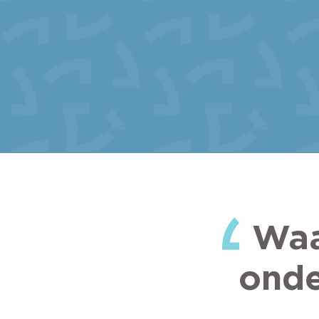
Waa
onde