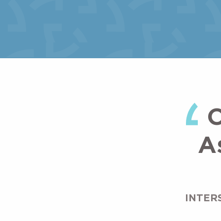
O
A
INTER