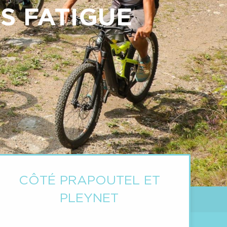
S FATIGUE
E
CÔTÉ PRAPOUTEL ET
PLEYNET