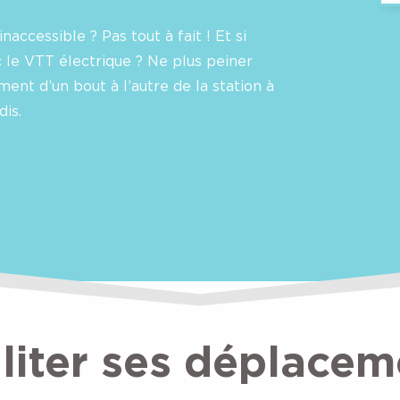
naccessible ? Pas tout à fait ! Et si
c le VTT électrique ? Ne plus peiner
ent d’un bout à l’autre de la station à
is.
iliter ses déplacem