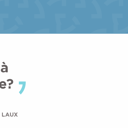
 à
e?
7 LAUX