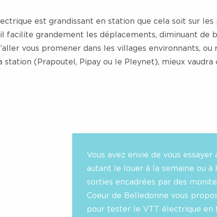
ctrique est grandissant en station que cela soit sur les 
qu’il facilite grandement les déplacements, diminuant de 
’aller vous promener dans les villages environnants, ou 
la station (Prapoutel, Pipay ou le Pleynet), mieux vaudr
Vous avez envie de vous essayer 
autant le louer à la semaine ou à 
sorties encadrées par des monite
Coeur de Belledonne vous propos
pour tester le VTT électrique en f