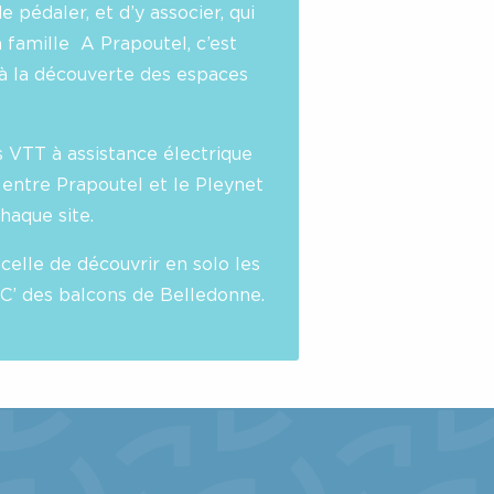
e pédaler, et d’y associer, qui
n famille A Prapoutel, c’est
à la découverte des espaces
 VTT à assistance électrique
n entre Prapoutel et le Pleynet
chaque site.
 celle de découvrir en solo les
C’ des balcons de Belledonne.