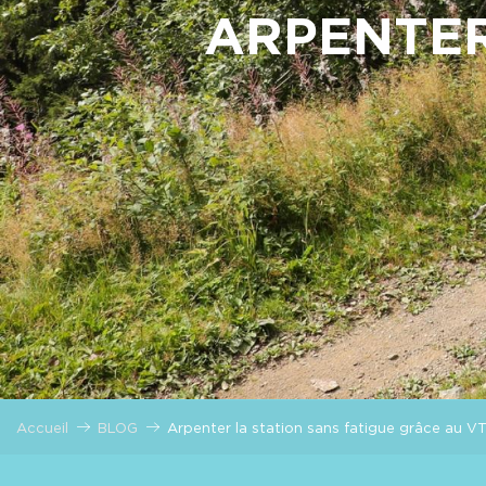
ARPENTER
Accueil
BLOG
Arpenter la station sans fatigue grâce au VT