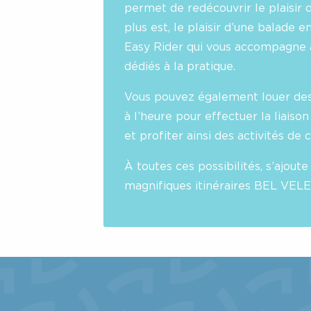
permet de redécouvrir le plaisir d
plus est, le plaisir d’une balade e
Easy Rider qui vous accompagne 
dédiés à la pratique.
Vous pouvez également louer des
à l’heure pour effectuer la liaiso
et profiter ainsi des activités de 
À toutes ces possibilités, s’ajoute
magnifiques itinéraires BEL VELE