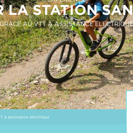
 LA STATION SAN
GRÂCE AU VTT À ASSISTANCE ELECTRIQU
T à assistance électrique