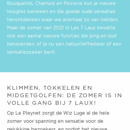
Bouquetins, Chamois en Pincerie kun je nieuwe
hoogtes bereiken en die goede oude sensaties
herontdekken waar we allemaal zo van hielden.
Maar de zomer van 2021 in Les 7 Laux bevatte
ook een aantal nieuwe functies die jong en oud
betoverden, of je nu een natuurliefhebber of een
sensatiezoeker bent.
KLIMMEN, TOKKELEN EN
MIDGETGOLFEN: DE ZOMER IS IN
VOLLE GANG BIJ 7 LAUX!
Op Le Pleynet zorgt de Wiz Luge al de hele
zomer voor spanning en sensatie voor de
gelukkige bezoekers, en nodigt het nieuwe