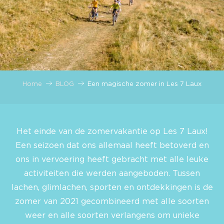
Home
BLOG
Een magische zomer in Les 7 Laux
Het einde van de zomervakantie op Les 7 Laux!
Een seizoen dat ons allemaal heeft betoverd en
ons in vervoering heeft gebracht met alle leuke
activiteiten die werden aangeboden. Tussen
lachen, glimlachen, sporten en ontdekkingen is de
zomer van 2021 gecombineerd met alle soorten
weer en alle soorten verlangens om unieke