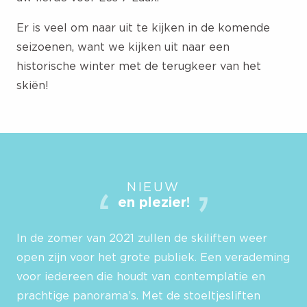
Er is veel om naar uit te kijken in de komende
seizoenen, want we kijken uit naar een
historische winter met de terugkeer van het
skiën!
NIEUW
en plezier!
In de zomer van 2021 zullen de skiliften weer
open zijn voor het grote publiek. Een verademing
voor iedereen die houdt van contemplatie en
prachtige panorama’s. Met de stoeltjesliften