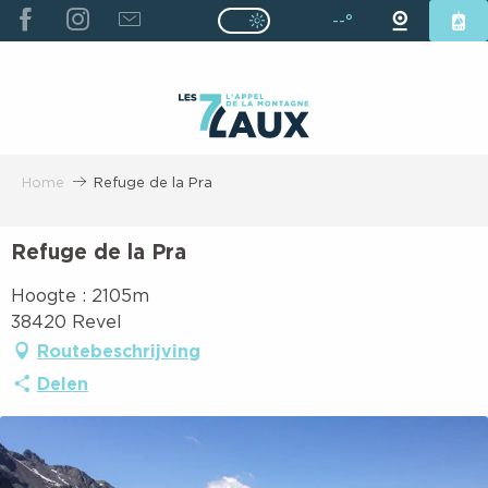
ALLER
--°
Page D’accueil Actuelle É
Page D’accueil Actuelle Été : Passe
AU
CONTENU
PRINCIPAL
Home
Refuge de la Pra
Refuge de la Pra
Hoogte : 2105m
38420 Revel
Routebeschrijving
Delen