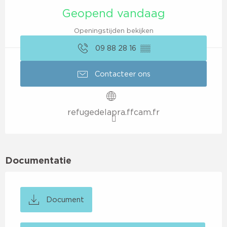
Geopend vandaag
Openingstijden bekijken
09 88 28 16
▒▒
Contacteer ons
refugedelapra.ffcam.fr
Documentatie
Document