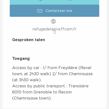
Contacteer ons
refugedelapra.ffcam.fr
Gesproken talen
Gesproken talen
Toegang
Toegang
Access by car : 1/ from Freydière (Revel
town, at 2h30 walk) 2/ from Chamrousse
(at 3h30 walk).
Access by public transport : Transisère
6010 from Grenoble to Recoin
(Chamrousse town).