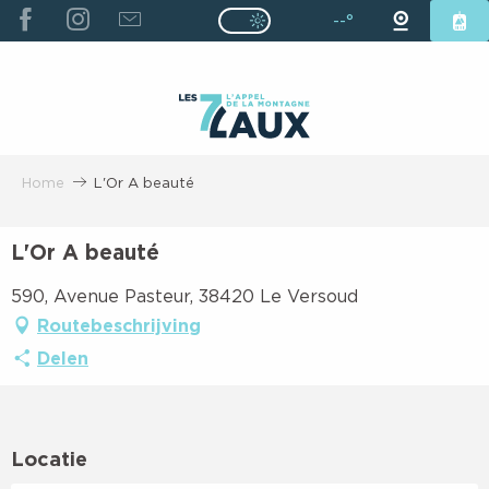
ALLER
--°
Page D’accueil Actuelle É
Page D’accueil Actuelle Été : Passe
AU
CONTENU
PRINCIPAL
Home
L'Or A beauté
L'Or A beauté
590, Avenue Pasteur, 38420 Le Versoud
Routebeschrijving
Delen
Locatie