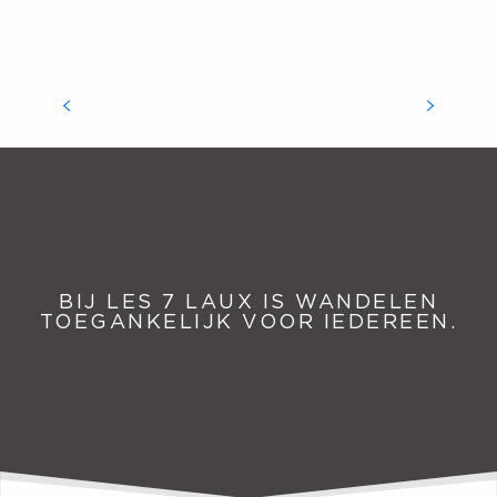
FAUNA EN FLORA
Het massief van Belledonne biedt een breed scala
aan wandelpaden om de flora en fauna van de Alpen
te ontdekken. Ga op eigen houtje of met een gids
op pad om alle schatten van...
LEES MEER OVER
BIJ LES 7 LAUX IS WANDELEN
TOEGANKELIJK VOOR IEDEREEN.