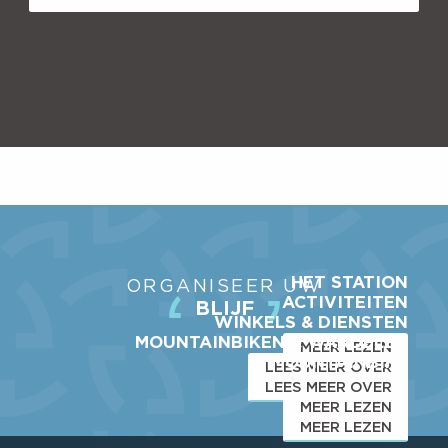
HET STATION
ORGANISEER UW
ACTIVITEITEN
BLIJF
WINKELS & DIENSTEN
MOUNTAINBIKEN & WANDELEN
MEER LEZEN
MOUNTAINBIKE
LEES MEER OVER
LEES MEER OVER
MEER LEZEN
MEER LEZEN