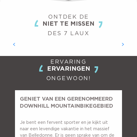
ONTDEK DE
NIET TE MISSEN
AQUATISCH GEBIED
DES 7 LAUX
Wat is het verschil tussen een zomerse dag in de bergen
en een ontspannend moment in het aquacentrum? Het
meer bij Prapoutel / Les 7 Laux, dat overdag altijd open is,
ERVARING
is meer...
ERVARINGEN
ONGEWOON!
GENIET VAN EEN GERENOMMEERD
DOWNHILL MOUNTAINBIKEGEBIED
Je bent een fervent sporter en je kijkt uit
naar een levendige vakantie in het massief
van Belledonne. Er is geen sprake van om de