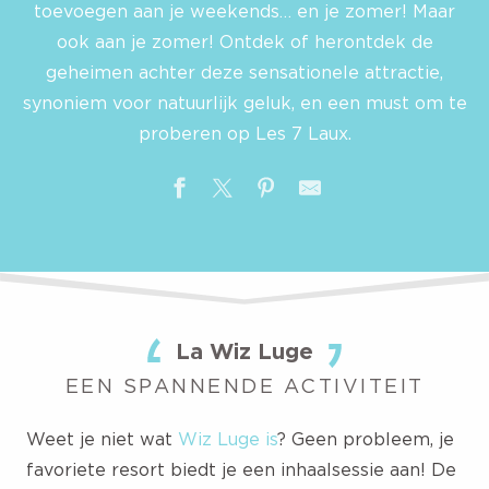
toevoegen aan je weekends… en je zomer! Maar
ook aan je zomer! Ontdek of herontdek de
geheimen achter deze sensationele attractie,
synoniem voor natuurlijk geluk, en een must om te
proberen op Les 7 Laux.
La Wiz Luge
EEN SPANNENDE ACTIVITEIT
Weet je niet wat
Wiz Luge is
? Geen probleem, je
favoriete resort biedt je een inhaalsessie aan! De