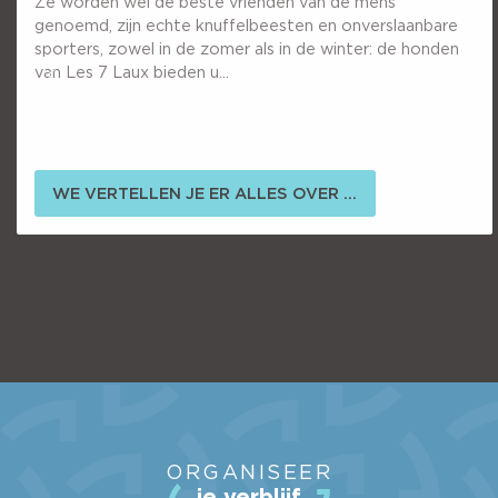
Ze worden wel de beste vrienden van de mens
genoemd, zijn echte knuffelbeesten en onverslaanbare
sporters, zowel in de zomer als in de winter: de honden
van Les 7 Laux bieden u...
WE VERTELLEN JE ER ALLES OVER ...
HET STATION
ORGANISEER
ACTIVITEITEN
je verblijf