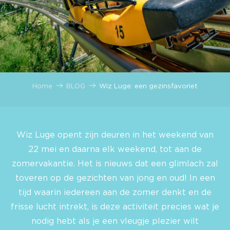
Home
BLOG
Wiz Luge: een gezinsfavoriet
Wiz Luge opent zijn deuren in het weekend van
22 mei en daarna elk weekend, tot aan de
zomervakantie. Het is nieuws dat een glimlach zal
toveren op de gezichten van jong en oud! In een
tijd waarin iedereen aan de zomer denkt en de
frisse lucht intrekt, is deze activiteit precies wat je
nodig hebt als je een vleugje plezier wilt