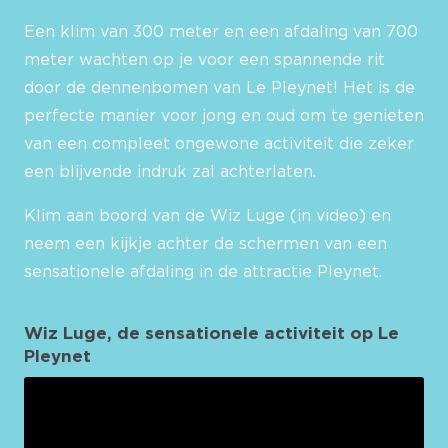
Een klim van 300 meter en een afdaling van 700
meter wachten op je voor een spannende rit
door de dennenbomen van Le Pleynet! Het is de
perfecte manier voor jong en oud om te genieten
van een compleet ongewone activiteit die zeker
een blijvende indruk zal achterlaten.
Klim aan boord van de Wiz Luge (in video) en
neem een kijkje achter de schermen van een
sensationele afdaling in de attractie Pleynet.
Wiz Luge, de sensationele activiteit op Le
Pleynet