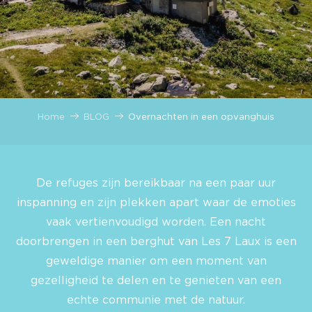
Home
BLOG
Overnachten in een opvanghuis
De refuges zijn bereikbaar na een paar uur
inspanning en zijn plekken apart waar de emoties
vaak vertienvoudigd worden. Een nacht
doorbrengen in een berghut van Les 7 Laux is een
geweldige manier om een moment van
gezelligheid te delen en te genieten van een
echte communie met de natuur.