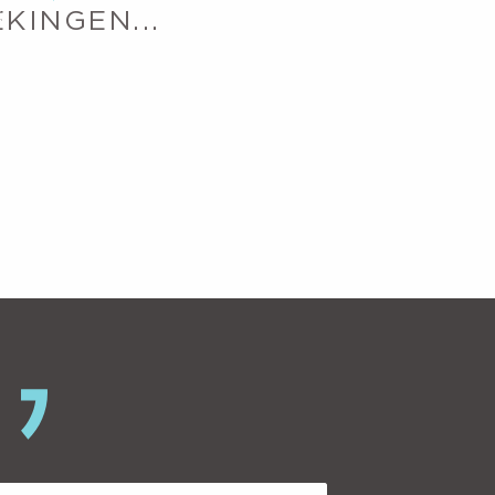
X
KINGEN...
entes à la
 vrilles.
n