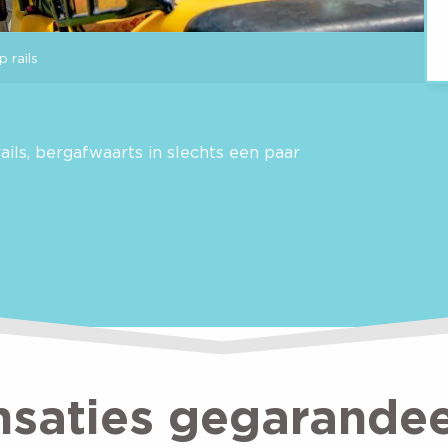
 rails
ils, bergafwaarts in slechts een paar
nsaties gegarandee