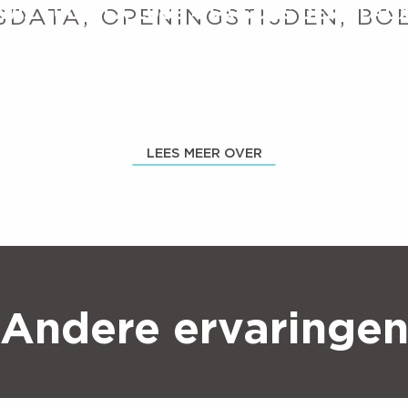
WIZ LUGE, LA LUGE 4 SAISONS DES 7 LAU
DATA, OPENINGSTIJDEN, BOE
ge vous promet une descente pleine de sensations. Dévalez les p
grand V, amorcez vos virages et ne fermez pas les yeux pendant les
Une...
LEES MEER OVER
Andere ervaringe