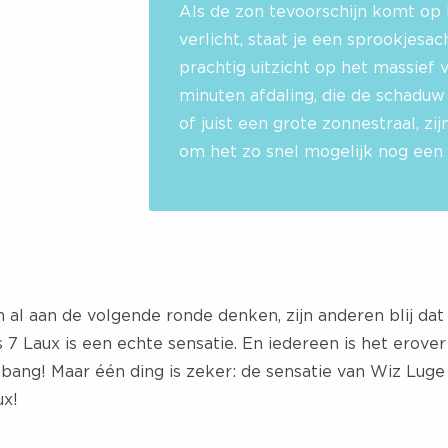
Als de zon tevoorschijn komt op 
verlicht, staat je een sprookjesa
prachtig uitzicht op het massief
minuten afdaling, die de schad
of juist een grote zonnestraal, zi
om het zo snel mogelijk nog een 
al aan de volgende ronde denken, zijn anderen blij dat h
es 7 Laux is een echte sensatie. En iedereen is het erover
 bang! Maar één ding is zeker: de sensatie van Wiz Luge 
ux
!