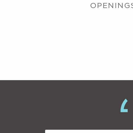
OPENINGS
La Wiz lu
vitesse 