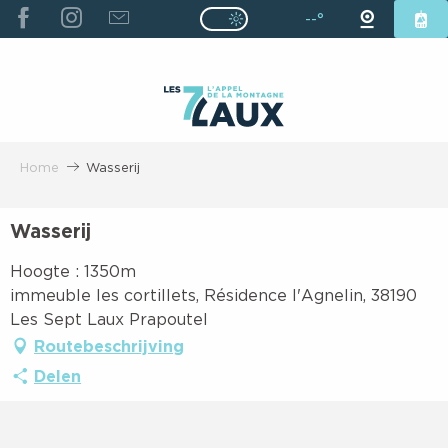
ALLER
--°
Page D’accueil Actuelle É
Page D’accueil Actuelle Été : Passe
AU
CONTENU
PRINCIPAL
Home
Wasserij
Wasserij
Hoogte : 1350m
immeuble les cortillets, Résidence l'Agnelin, 38190
Les Sept Laux Prapoutel
Routebeschrijving
Delen