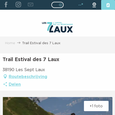
ALLER
--°
Page D’accueil Actuelle É
Page D’accueil Actuelle Été : Passe
AU
CONTENU
PRINCIPAL
Home
Trail Estival des 7 Laux
Trail Estival des 7 Laux
38190 Les Sept Laux
Routebeschrijving
Delen
+1 foto