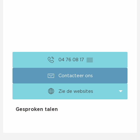
04 76 08 17
▒▒
Contacteer ons
Zie de websites
Gesproken talen
Gesproken talen