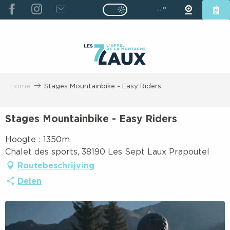
ALLER
--°
Page D’accueil Actuelle É
Page D’accueil Actuelle Été : Passe
AU
CONTENU
PRINCIPAL
Home
Stages Mountainbike - Easy Riders
Stages Mountainbike - Easy Riders
Hoogte : 1350m
Chalet des sports, 38190 Les Sept Laux Prapoutel
Routebeschrijving
Delen