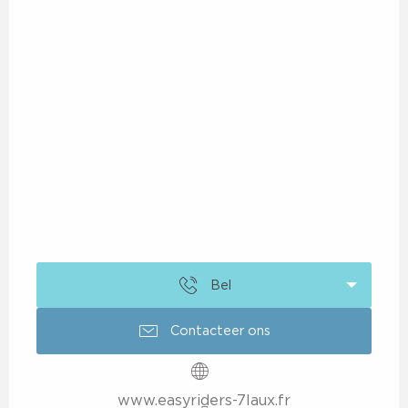
Bel
Contacteer ons
www.easyriders-7laux.fr