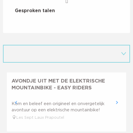
Gesproken talen
Gesproken talen
AVONDJE UIT MET DE ELEKTRISCHE
MOUNTAINBIKE - EASY RIDERS
Kom en beleef een origineel en onvergetelijk
avontuur op een elektrische mountainbike!
Les Sept Laux Prapoutel