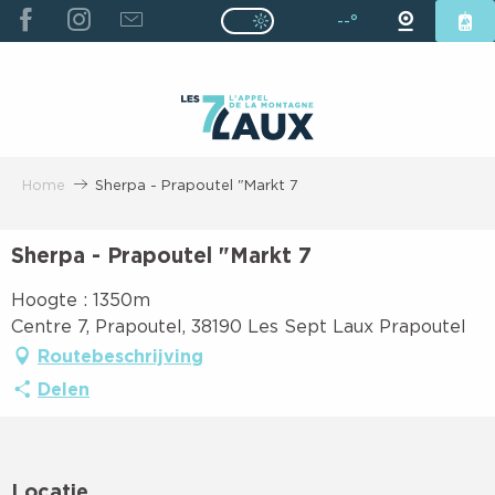
ALLER
--°
Page D’accueil Actuelle É
Page D’accueil Actuelle Été : Passe
AU
CONTENU
PRINCIPAL
Home
Sherpa - Prapoutel "Markt 7
Sherpa - Prapoutel "Markt 7
Hoogte : 1350m
Centre 7, Prapoutel, 38190 Les Sept Laux Prapoutel
Routebeschrijving
Delen
Locatie