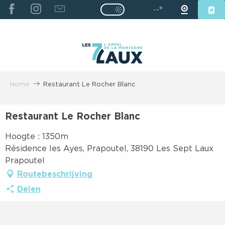
ALLER
--°
Page D’accueil Actuelle É
Page D’accueil Actuelle Été : Passe
AU
CONTENU
PRINCIPAL
Home
Restaurant Le Rocher Blanc
Restaurant Le Rocher Blanc
Hoogte : 1350m
Résidence les Ayes, Prapoutel, 38190 Les Sept Laux
Prapoutel
Routebeschrijving
Delen