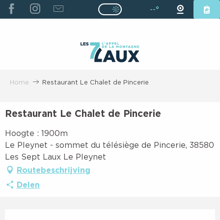
ALLER
--°
Page D’accueil Actuelle É
Page D’accueil Actuelle Été : Passe
AU
CONTENU
PRINCIPAL
Home
Restaurant Le Chalet de Pincerie
Restaurant Le Chalet de Pincerie
Hoogte : 1900m
Le Pleynet - sommet du télésiège de Pincerie, 38580
Les Sept Laux Le Pleynet
Routebeschrijving
Delen
Openingstijden en contactgegevens