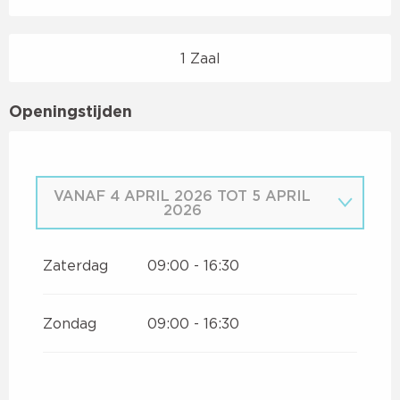
1 Zaal
Openingstijden
VANAF
4 APRIL 2026
TOT
5 APRIL
2026
VANAF
1 JANUARI 2026
TOT
29
MAART 2026
Zaterdag
09:00 - 16:30
Zondag
09:00 - 16:30