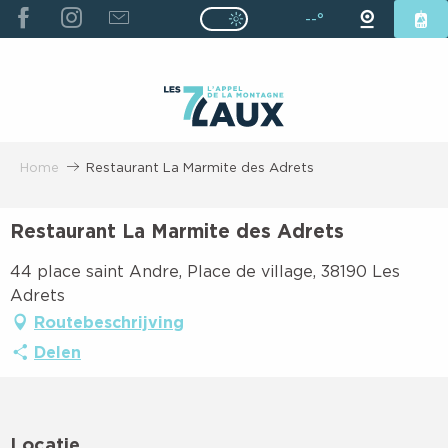
ALLER
--°
Page D’accueil Actuelle É
Page D’accueil Actuelle Été : Passe
AU
CONTENU
PRINCIPAL
Home
Restaurant La Marmite des Adrets
Restaurant La Marmite des Adrets
44 place saint Andre, Place de village, 38190 Les
Adrets
Routebeschrijving
Delen
Locatie