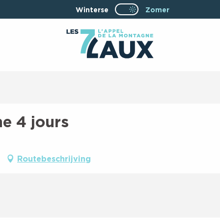
Winterse
Page D’accueil Actue
Zomer
Page D’accueil Actuelle Été : Passe
e 4 jours
Routebeschrijving