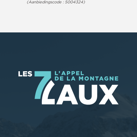
(Aanbiedingscode :
5004324
)