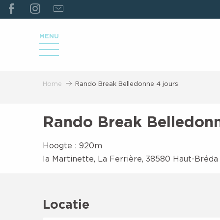
ALLER
AU
CONTENU
MENU
PRINCIPAL
Home
Rando Break Belledonne 4 jours
Rando Break Belledonn
Hoogte : 920m
la Martinette, La Ferrière, 38580 Haut-Bréda
Locatie