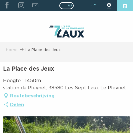
ALLER
--°
Page D’accueil Actuelle É
Page D’accueil Actuelle Été : Passe
AU
CONTENU
PRINCIPAL
Home
La Place des Jeux
La Place des Jeux
Hoogte : 1450m
station du Pleynet, 38580 Les Sept Laux Le Pleynet
Routebeschrijving
Delen