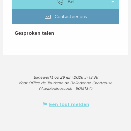
Bel
Contacteer ons
Gesproken talen
Gesproken talen
Bijgewerkt op 29 juni 2026 in 13:36
door Office de Tourisme de Belledonne Chartreuse
(Aanbiedingscode :
5015134
)
Een fout melden