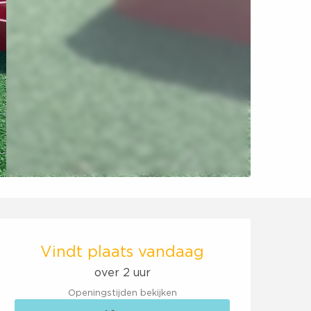
Openingstijden en co
Vindt plaats vandaag
over 2 uur
Openingstijden bekijken