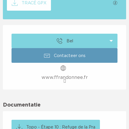
Met G
TRACÉ GPX
Openingstijden en contactgegevens
Bel
Contacteer ons
www.ffrandonnee.fr
Documentatie
Topo - Étape 10 : Refuge de la Pra