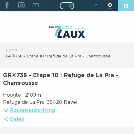
ALLER
--°
Page D’accueil Actuelle É
Page D’accueil Actuelle Été : Passe
AU
CONTENU
PRINCIPAL
Home
GR®738 - Etape 10 : Refuge de La Pra - Chamrousse
GR®738 - Etape 10 : Refuge de La Pra -
Chamrousse
Hoogte : 2109m
Refuge de La Pra, 38420 Revel
Routebeschrijving
Delen