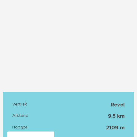
Praktische informatie
Vertrek
Revel
Afstand
9.5 km
Hoogte
2109 m
Documentatie