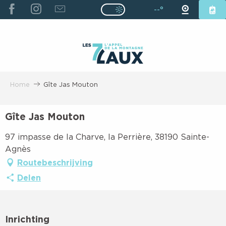
ALLER
--°
Page D’accueil Actuelle É
Page D’accueil Actuelle Été : Passe
AU
CONTENU
PRINCIPAL
Home
Gîte Jas Mouton
Gîte Jas Mouton
97 impasse de la Charve, la Perrière, 38190 Sainte-
Agnès
Routebeschrijving
Delen
Inrichting