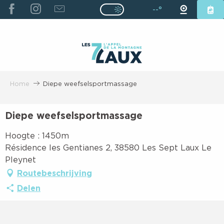
ALLER
--°
Page D’accueil Actuelle É
Page D’accueil Actuelle Été : Passe
AU
CONTENU
PRINCIPAL
Home
Diepe weefselsportmassage
Diepe weefselsportmassage
Hoogte : 1450m
Résidence les Gentianes 2, 38580 Les Sept Laux Le
Pleynet
Routebeschrijving
Delen