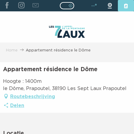
ALLER
--°
Page D’accueil Actuelle É
Page D’accueil Actuelle Été : Passe
AU
CONTENU
PRINCIPAL
Home
Appartement résidence le Dôme
Appartement résidence le Dôme
Hoogte : 1400m
le Dôme, Prapoutel, 38190 Les Sept Laux Prapoutel
Routebeschrijving
Delen
Locatie