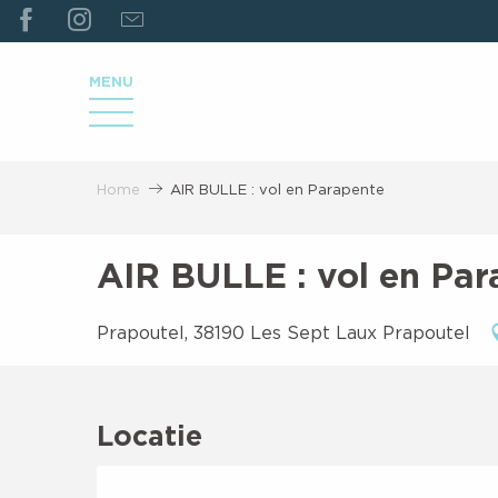
ALLER
AU
CONTENU
MENU
PRINCIPAL
Home
AIR BULLE : vol en Parapente
AIR BULLE : vol en Pa
Prapoutel, 38190 Les Sept Laux Prapoutel
Locatie