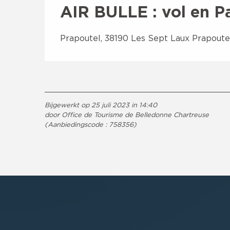
AIR BULLE : vol en P
Prapoutel, 38190 Les Sept Laux Prapoute
Bijgewerkt op 25 juli 2023 in 14:40
door Office de Tourisme de Belledonne Chartreuse
(Aanbiedingscode :
758356
)