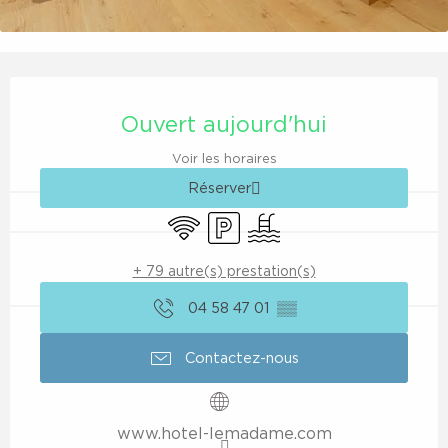
Ouverture et coordonnées
Ouvert aujourd'hui
Voir les horaires
Réserver
WiFi
Parking
Piscine
+ 79 autre(s) prestation(s)
04 58 47 01
▒▒
Contactez-nous
www.hotel-lemadame.com