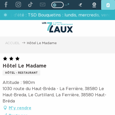
ALLER
--°
Page D’accueil Actuelle H
Page D’accueil Actuelle Hiver : Pas
AU
é : TSD Bouquetins : lundis, mercredis, vendredis - TSD
CONTENU
PRINCIPAL
ACCUEIL
Hôtel Le Madame
Hôtel Le Madame
HÔTEL - RESTAURANT
Altitude : 980m
1030 route du Haut-Bréda - La Ferrière, 38580 Le
Haut-Breda, Le Curtillard, La Ferrière, 38580 Haut-
Bréda
M'y rendre