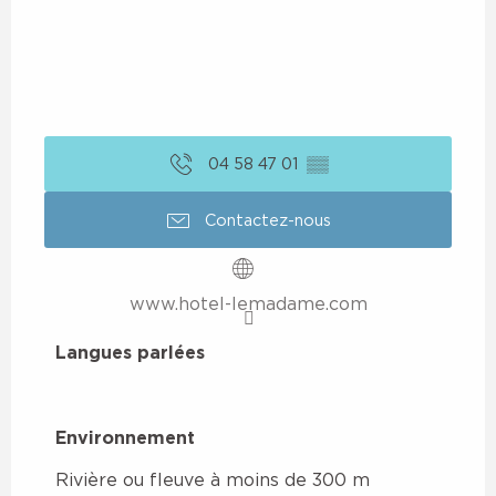
04 58 47 01
▒▒
Contactez-nous
www.hotel-lemadame.com
Langues parlées
Langues parlées
Environnement
Environnement
Rivière ou fleuve à moins de 300 m