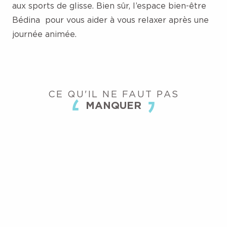
aux sports de glisse. Bien sûr, l’espace bien-être
Bédina pour vous aider à vous relaxer après une
journée animée.
CE QU'IL NE FAUT PAS
MANQUER
WIZ LUGE : LUGE SUR RAIL AU PLEYNET
LES DESCENTES AUX FLAMBEAUX
ITINÉRAIRE DE L’ÉCUREUIL
PARCOURS DE LA TAUPE
ESPACES NORDIQUES
LES VALLONS DU PRA
SNAKEGLISS
SNOWPARK
ON VOUS DIT TOUT ...
ON VOUS DIT TOUT ...
ON VOUS DIT TOUT ...
ON VOUS DIT TOUT ...
ON VOUS DIT TOUT ...
ON VOUS DIT TOUT ...
ON VOUS DIT TOUT ...
ON VOUS DIT TOUT ...