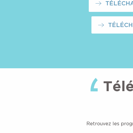
TÉLÉCH
TÉLÉCH
Cinétoiles 2026 - LA VENUE DE L'AVENIR - Theys
Animations estivales - Atelier Enfants "Hydroélectric
Tél
Soirée Planétarium
La forêt et ses mystères
Visite commentée de la centrale de Pinsot
Comédie show stand-up
Défi en Famille
Concours de dessin
Retrouvez les prog
La tournée du Sentier des bergers - GR®738