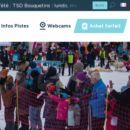
Bouquetins : lundis, mercredis, vendredis - TSD Chamois
e Hiver : Passer En Mode Été
BLOG
ser En Mode Été
Recher
Infos Pistes
Webcams
Achat forfait