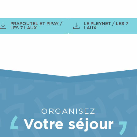
Belledonne Outdoor
PRAPOUTEL ET PIPAY /
LE PLEYNET / LES 7
LES 7 LAUX
LAUX
ORGANISEZ
Votre séjour
SKI ALPIN, SKI