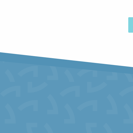
Marché du terroir
Les Vitrines Mystères
Accrobranche Nocturne - Parc Aventure aux 7 Laux 