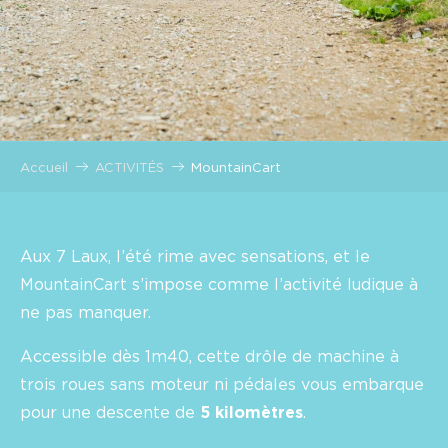
Accueil
ACTIVITÉS
MountainCart
Aux 7 Laux, l’été rime avec sensations, et le
MountainCart s’impose comme l’activité ludique à
ne pas manquer.
Accessible dès 1m40, cette drôle de machine à
trois roues sans moteur ni pédales vous embarque
pour une descente de
5 kilomètres
.