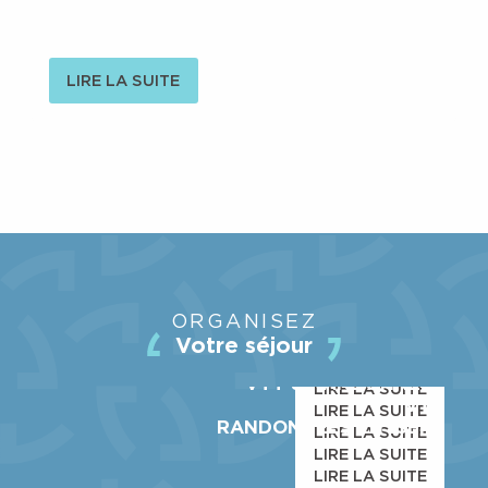
L'apérando
3 jours d'aventure en Belledonne
LIRE LA SUITE
LA STATION
ORGANISEZ
ACTIVITÉS
Votre séjour
COMMERCES & SERVICES
VTT & RANDONNÉES
LIRE LA SUITE
VTT
LIRE LA SUITE
RANDONNÉES EN ISERE
LIRE LA SUITE
LIRE LA SUITE
LIRE LA SUITE