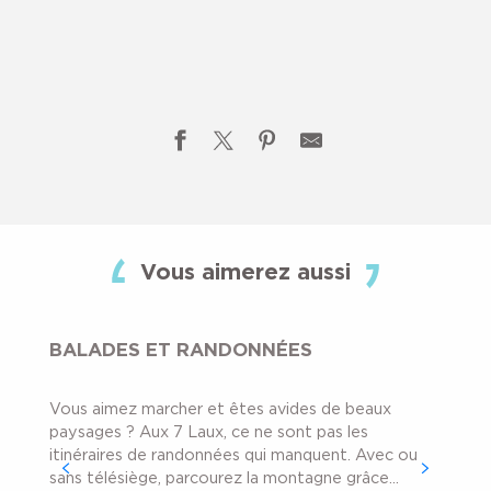
Le Souper du Berger
Randonnées Pédestres Accompagnées
Vous aimerez aussi
Mon 1er Bivouac
Randonnée - A la Découverte des Alpages
À la Rencontre des Marmottes
BALADES ET RANDONNÉES
Rencontre des Grands Mammifères
La randonnée de l'Aube
Vous aimez marcher et êtes avides de beaux
Une nuit sous tipi
paysages ? Aux 7 Laux, ce ne sont pas les
Une nuit en bivouac
itinéraires de randonnées qui manquent. Avec ou
sans télésiège, parcourez la montagne grâce...
Randonnée - L'Art de Marcher