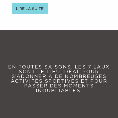
LIRE LA SUITE
EN TOUTES SAISONS, LES 7 LAUX
SONT LE LIEU IDÉAL POUR
S’ADONNER À DE NOMBREUSES
ACTIVITÉS SPORTIVES ET POUR
PASSER DES MOMENTS
INOUBLIABLES.