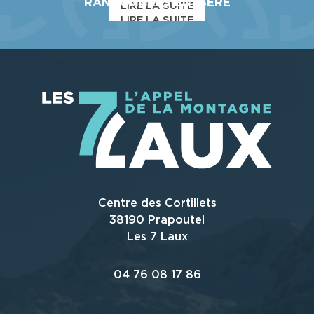
RANDONNÉES EN ISERE
LIRE LA SUITE
LIRE LA SUITE
LIRE LA SUITE
LIRE LA SUITE
Centre des Cortillets
38190 Prapoutel
Les 7 Laux
04 76 08 17 86