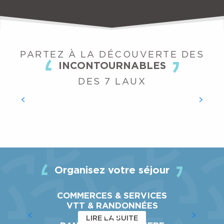
PARTEZ À LA DÉCOUVERTE DES
INCONTOURNABLES
DES 7 LAUX
VTT DE DESCENTE
Organisez votre séjour
ACTIVITÉS
COMMERCES & SERVICES
VTT & RANDONNÉES
VTT
LIRE LA SUITE