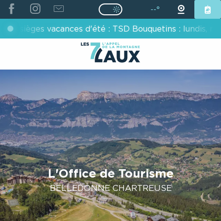
ALLER
--°
Page D’accueil Actuelle É
Page D’accueil Actuelle Été : Passe
AU
èges vacances d'été : TSD Bouquetins : lundis, mercredis
CONTENU
PRINCIPAL
L'Office de Tourisme
BELLEDONNE CHARTREUSE