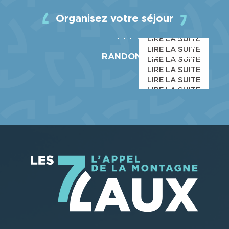
LA STATION
ACTIVITÉS
Organisez votre séjour
COMMERCES & SERVICES
VTT & RANDONNÉES
LIRE LA SUITE
VTT
LIRE LA SUITE
RANDONNÉES EN ISERE
LIRE LA SUITE
LIRE LA SUITE
LIRE LA SUITE
LIRE LA SUITE