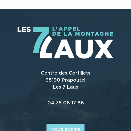
LIRE LA SUITE
LIRE LA SUITE
LIRE LA SUITE
LIRE LA SUITE
Centre des Cortillets
38190 Prapoutel
Les 7 Laux
04 76 08 17 86
NOUS ÉCRIRE