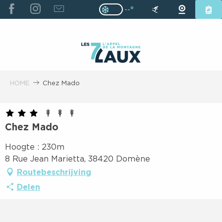
ALLER
--°
Page D’accueil Actuelle H
Page D’accueil Actuelle Hiver : Pas
AU
CONTENU
PRINCIPAL
HOME
Chez Mado
Chez Mado
Hoogte : 230m
8 Rue Jean Marietta, 38420 Domène
Routebeschrijving
Delen