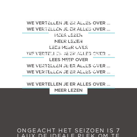
SNAKEGLISS
WIZ LUGE: RAILSLEEËN
ALLE ACTIVITEITEN
SPA EN WELZIJN
WE VERTELLEN JE ER ALLES OVER ...
SNEEUWSCHOENEN
WE VERTELLEN JE ER ALLES OVER ...
SLEDEHONDEN
MEER LEZEN
STOELTJESLIFT VOOR VOETGANGERS
MEER LEZEN
LUCHTSPORTEN
LEES MEER OVER
AIRBOARD
WE VERTELLEN JE ER ALLES OVER ...
VOOR KINDEREN, ZONDER MAMA EN
LEES MEER OVER
PAPA.
WIZ LUGE OP LE PLEYNET
WE VERTELLEN JE ER ALLES OVER ...
DE REGIO BEZOEKEN
WE VERTELLEN JE ER ALLES OVER ...
WE VERTELLEN JE ER ALLES OVER ...
WE VERTELLEN JE ER ALLES OVER ...
MEER LEZEN
ONGEACHT HET SEIZOEN IS 7
LAUX DE IDEALE PLEK OM TE