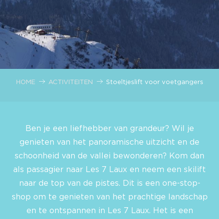
HOME
ACTIVITEITEN
Stoeltjeslift voor voetgangers
Ben je een liefhebber van grandeur? Wil je
genieten van het panoramische uitzicht en de
schoonheid van de vallei bewonderen? Kom dan
als passagier naar Les 7 Laux en neem een skilift
naar de top van de pistes. Dit is een one-stop-
shop om te genieten van het prachtige landschap
en te ontspannen in Les 7 Laux. Het is een