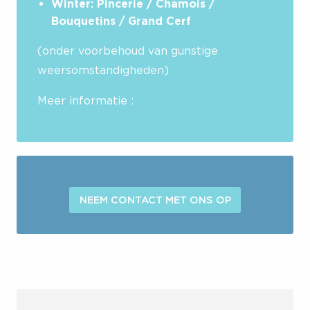
Winter: Pincerie / Chamois /
Bouquetins / Grand Cerf
(onder voorbehoud van gunstige
weersomstandigheden)
Meer informatie :
NEEM CONTACT MET ONS OP