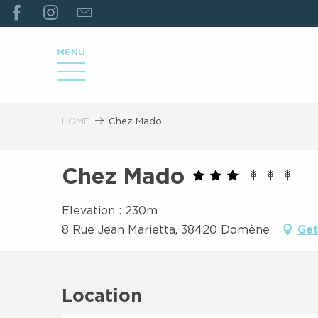
ALLER
AU
CONTENU
MENU
PRINCIPAL
HOME
Chez Mado
Chez Mado
Elevation : 230m
8 Rue Jean Marietta, 38420 Domène
Get
Location