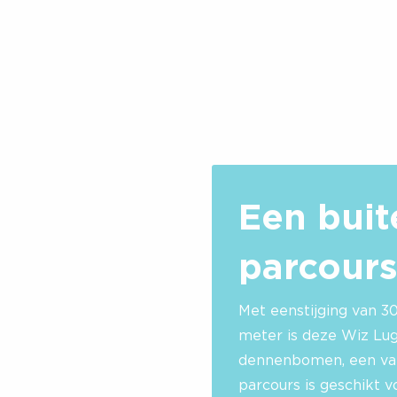
Een bui
parcour
Met een
stijging van 
meter is deze
Wiz Lug
dennenbomen,
een va
parcours is geschikt 