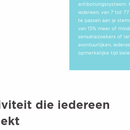
antibotsingssysteem. 
iedereen, van 7 tot 77 
te passen aan je stem
van 15% meer of minde
sensatiezoekers of l
avontuurlijken, iedere
opmerkelijke tijd bele
viteit die iedereen
ekt