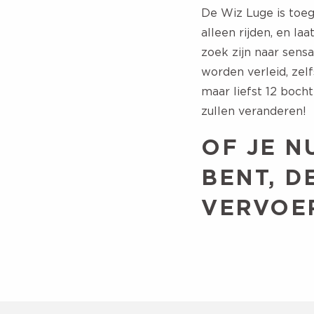
De Wiz Luge is toega
alleen rijden, en la
zoek zijn naar sens
worden verleid, zel
maar liefst 12 boch
zullen veranderen!
OF JE N
BENT, D
VERVOE