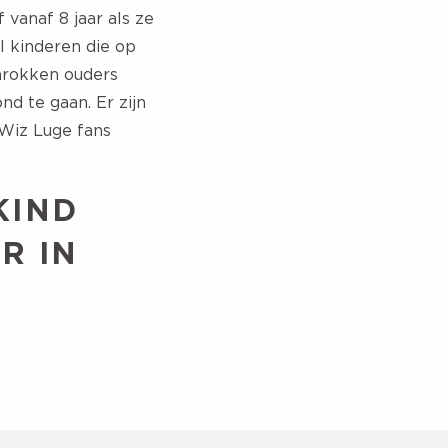
 vanaf 8 jaar als ze
jl kinderen die op
hrokken ouders
d te gaan. Er zijn
 Wiz Luge fans
KIND
R IN