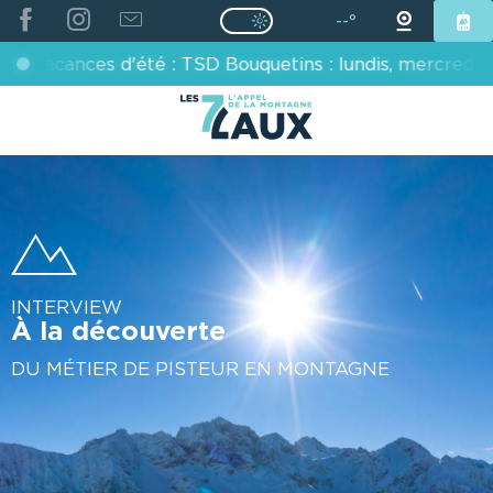
ALLER
--°
Page D’accueil Actuelle É
Page D’accueil Actuelle Été : Passe
AU
ances d'été : TSD Bouquetins : lundis, mercredis, vendr
CONTENU
PRINCIPAL
INTERVIEW
À la découverte
DU MÉTIER DE PISTEUR EN MONTAGNE