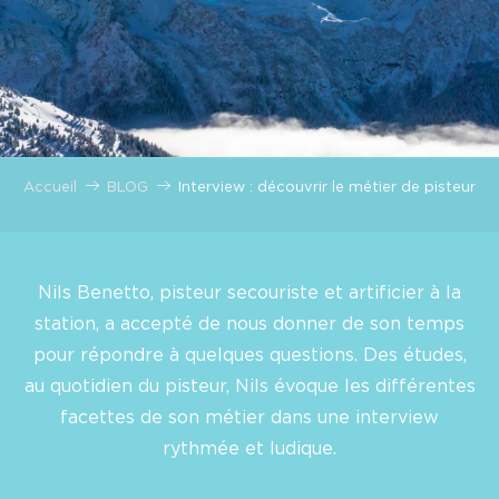
Accueil
BLOG
Interview : découvrir le métier de pisteur
Nils Benetto, pisteur secouriste et artificier à la
station, a accepté de nous donner de son temps
pour répondre à quelques questions. Des études,
au quotidien du pisteur, Nils évoque les différentes
facettes de son métier dans une interview
rythmée et ludique.