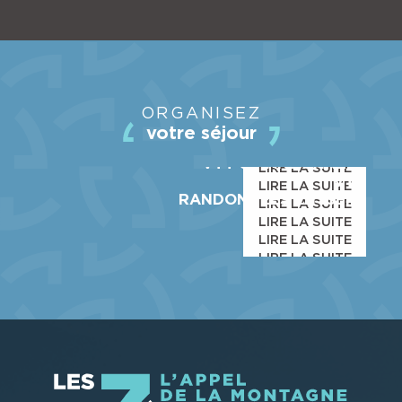
LA STATION
ORGANISEZ
ACTIVITÉS
votre séjour
COMMERCES & SERVICES
VTT & RANDONNÉES
LIRE LA SUITE
VTT
LIRE LA SUITE
RANDONNÉES EN ISERE
LIRE LA SUITE
LIRE LA SUITE
LIRE LA SUITE
LIRE LA SUITE