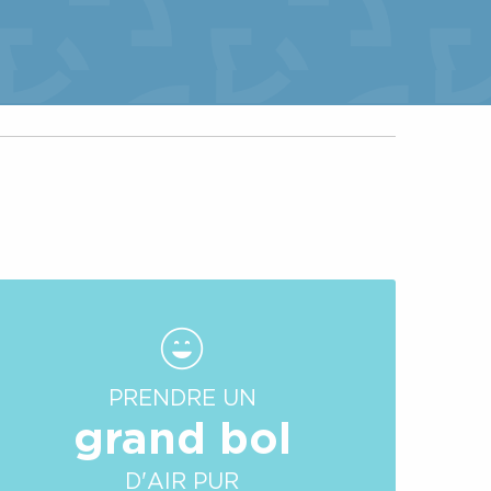
PRENDRE UN
grand bol
D'AIR PUR