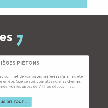
ces
IÈGES PIÉTONS
au sommet de vos pistes préférées n’a jamais été
ile en été. Que ce soit pour atteindre les chemins
née, voir les pistes de VTT ou découvrir les...
US DIT TOUT ...